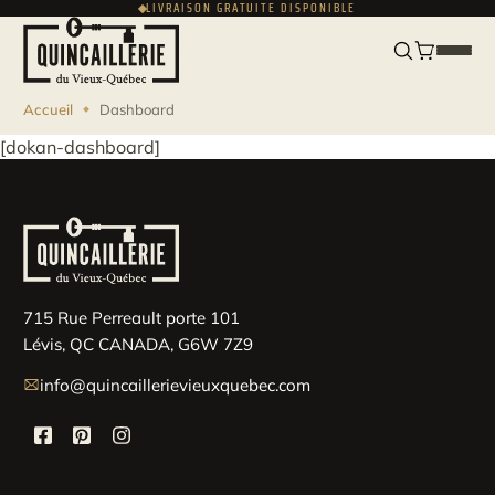
LIVRAISON GRATUITE DISPONIBLE
ENGLISH
USD
Accueil
Dashboard
[dokan-dashboard]
715 Rue Perreault porte 101
Lévis, QC CANADA, G6W 7Z9
info@quincaillerievieuxquebec.com