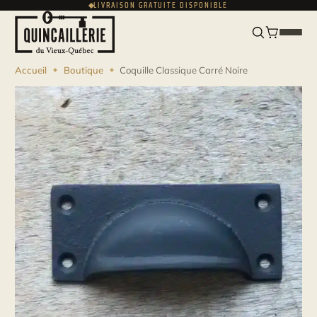
LIVRAISON GRATUITE DISPONIBLE
ENGLISH
USD
Accueil
Boutique
Coquille Classique Carré Noire