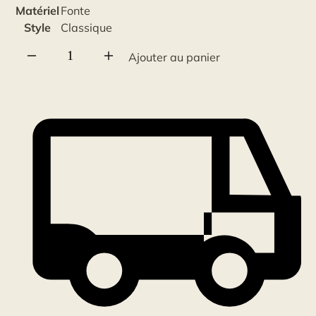
Matériel
Fonte
Style
Classique
quantité
Ajouter au panier
de
Coquille
Classique
Carré
Noire