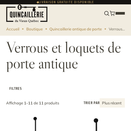
LIVRAISON GRATUITE DISPONIBLE
ENGLISH
CAD
Accueil
Boutique
Quincaillerie antique de porte
Verrous et loquets de porte antique
Verrous et loquets de
porte antique
FILTRES
TRIER PAR
Affichage
1-11
de
11
produits
Plus récent