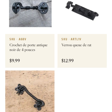
SKU · A68V
SKU · ARTL1V
Crochet de porte antique
Verrou queue de rat
noir de 4 pouces
$
9.99
$
12.99