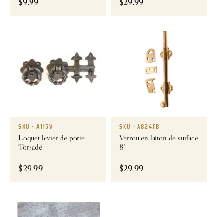
$
9.99
$
29.99
SKU · A115V
SKU · A824PB
Loquet levier de porte
Verrou en laiton de surface
Torsadé
8"
$
29.99
$
29.99