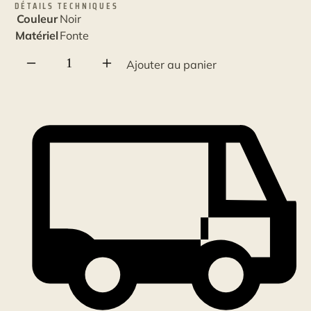
DÉTAILS TECHNIQUES
Couleur
Noir
Matériel
Fonte
quantité
Ajouter au panier
de
Crochet
Patère
en
fonte
noir