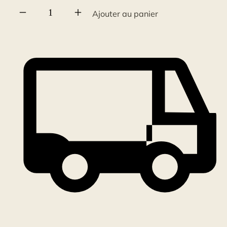
quantité
Ajouter au panier
de
Crochet
pivotant
triple