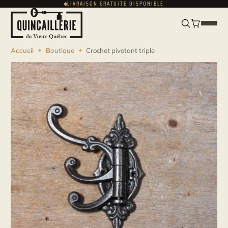
LIVRAISON GRATUITE DISPONIBLE
ENGLISH
USD
Accueil
Boutique
Crochet pivotant triple