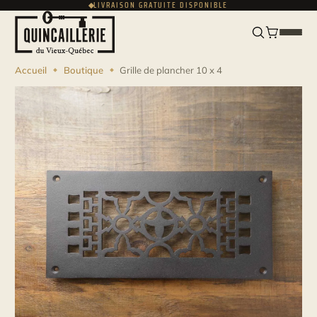
LIVRAISON GRATUITE DISPONIBLE
ENGLISH
USD
Accueil
Boutique
Grille de plancher 10 x 4