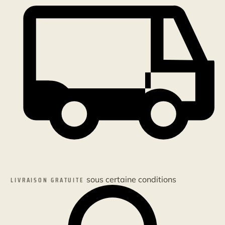
plancher
10
x
4
sous certaine conditions
LIVRAISON GRATUITE