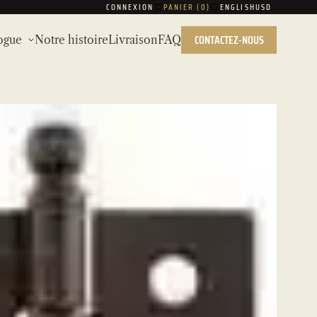
CONNEXION
PANIER (
0
)
ENGLISH
USD
CONTACTEZ-NOUS
ogue
Notre histoire
Livraison
FAQ