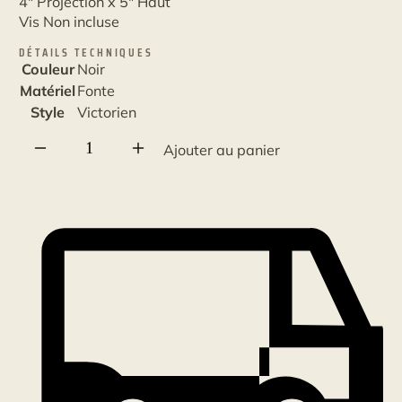
4" Projection x 5" Haut
Vis Non incluse
DÉTAILS TECHNIQUES
Couleur
Noir
Matériel
Fonte
Style
Victorien
quantité
Ajouter au panier
de
Petite
Équerre
décorative
Fleur
5
x
4