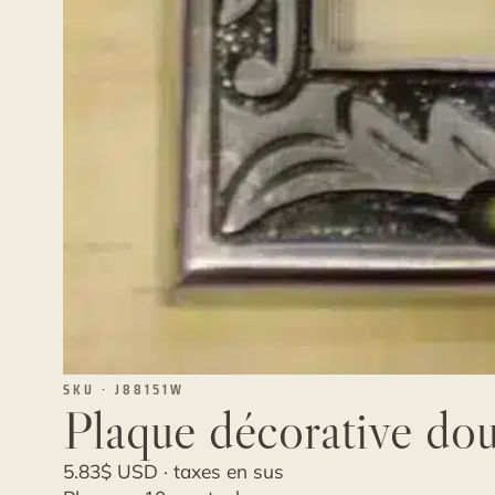
SKU · J88151W
Plaque décorative do
5.83
$
USD · taxes en sus