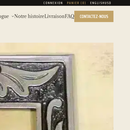
CONNEXION
PANIER (
0
)
ENGLISH
USD
CONTACTEZ-NOUS
ogue
Notre histoire
Livraison
FAQ