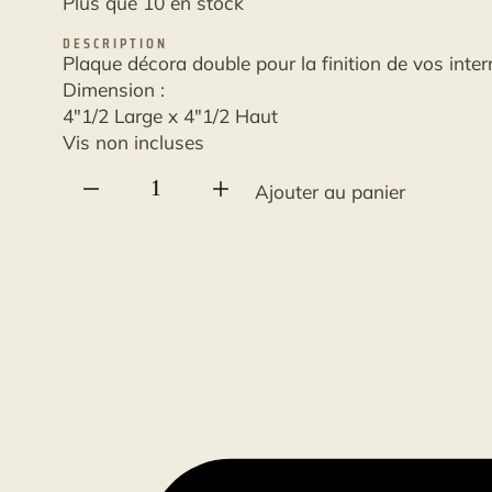
Plus que 10 en stock
DESCRIPTION
Plaque décora double pour la finition de vos inter
Dimension :
4"1/2 Large x 4"1/2 Haut
Vis non incluses
quantité
Ajouter au panier
de
Plaque
décorative
double
décora