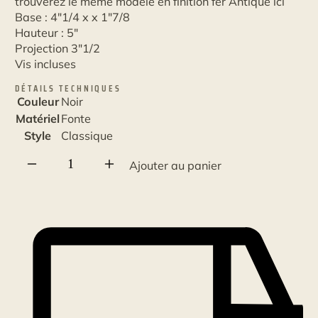
trouverez le même modèle en finition fer Antique
ici
Base : 4"1/4 x x 1"7/8
Hauteur : 5"
Projection 3"1/2
Vis incluses
DÉTAILS TECHNIQUES
Couleur
Noir
Matériel
Fonte
Style
Classique
quantité
Ajouter au panier
de
Support
de
main
courante
robuste
noir