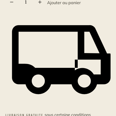
quantité
Ajouter au panier
de
Bouton
de
sonnette
Vieux
Cuivre
sous certaine conditions
LIVRAISON GRATUITE